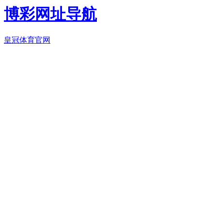
博彩网址导航
皇冠体育官网