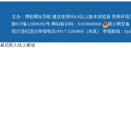
主办：博彩网址导航 建议使用IE8.0以上版本浏览器 营商环境治理投
陕ICP备12009282号
网站标识码：6103000060
陕公网安备 61
统计违纪违法举报电话:0917-3260800（传真） 举报邮箱：bjzfb1
威尼斯人线上赌场