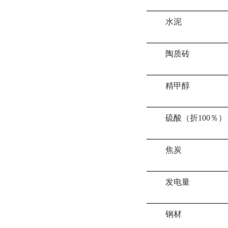
水泥
陶质砖
精甲醇
硫酸（折
100％）
焦炭
发电量
钢材