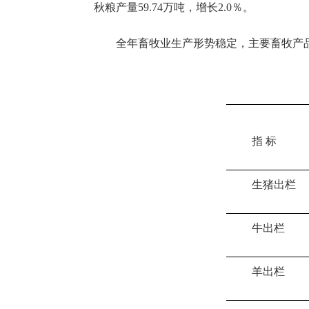
秋粮产量59.74万吨，增长2.0％。
全年畜牧业生产形势稳定，主要畜牧产
指
标
生猪出栏
牛出栏
羊出栏