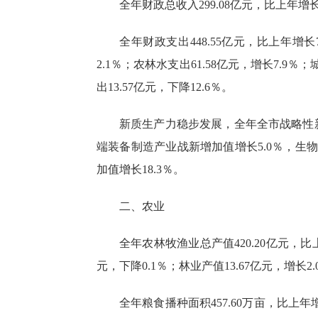
全年财政总收入
299.08
亿元，比上年增
全年财政支出
448.55
亿元，比上年增长
2.1
％；农林水支出
61.58
亿元，增长
7.9
％；
出
13.57
亿元，下降
12.6
％。
新质生产力稳步发展
，
全年全市战略性
端装备制造产业战新增加值增长5.0％，生物
加值增长18.3％
。
二、农
业
全年农林牧渔业总产值
420.20亿元，
元，下降0.1％；林业产值13.67亿元，增长2.
全年粮食播种面积
457.60万亩，比上年