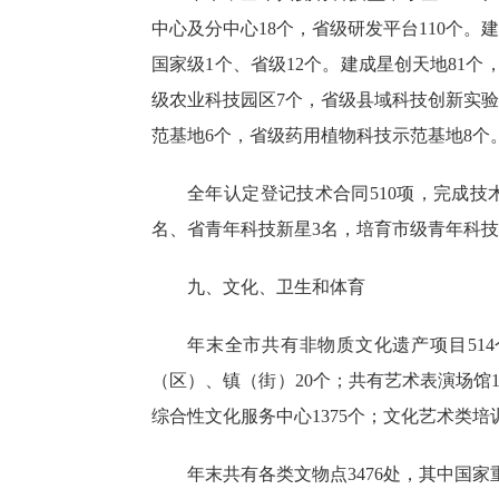
中心及分中心18个，省级研发平台110个。
国家级1个、省级12个。建成星创天地81个
级农业科技园区7个，省级县域科技创新实验
范基地6个，省级药用植物科技示范基地8
个
全年
认定登记技术合同
510项，完成
名、省青年科技新星3名，培育市级青年科技新
九、文化、卫生和体育
年末全市共有非物质文化遗产项目
514
（
区
）
、镇
（
街
）
20
个
；
共有艺术表演场馆
综合性文化服务中心
1375
个
；
文化艺术类培
年末共有各类文物点
3476处，其中国