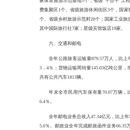
家体育旅游示范基地1个，省级"十百千"工
费集聚区1个、省级旅游休闲街区3个，国家
个、省级乡村旅游示范村20个；国家工业旅
其中国际旅行社7家；星级宾馆饭店19家。
六、交通和邮电
全年
公路旅客运输量
879.5
7
万人，比上
3．
4
％；货物运输周转量145.0
3
亿吨公里，
共有公共汽车1813辆。
年末全市民用汽车保有量
70.07万辆
6.4％。
全年邮电业务总收入
47.34亿元，比上
5.0％。邮政业全年完成邮政函件业务66.35万