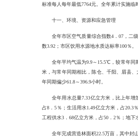
标准每人每年最低7764元。全年累计实施临时
十一、环境、资源
和应急管理
全年市区空气质量综合指数
4．
07
，二
数
3.9
2
；市区饮用水源地水质达标率
100％。
全
年平均气温为
9.9～15.5℃，较常年
米，与常年同期相比，陈仓、千阳、眉县、太白
年同期偏少61.8～396.9小时。
全年用水总量
7.33
亿立方米，比上年增
占
8．
5
％；生活用水
1.49
亿立方米，占
20.3
工程供水
3．
68
亿立方米，占
50．
2
％；地下
全年完成营造林面积
22.5
万亩，其中封