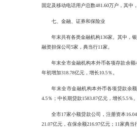
固定及移动电话用户总数481.60万户，其中，固
七、金融、证券和保险业
年末共有各类金融机构
13
6
家。其中，银
融资担保公司
5
家，典当行
1
1
家。
年末全市金融机构本外币各项存款余额
年初增加
318.78
亿元，增长
10.5
％。
年末全市金融机构本外币各项贷款余
4.5
％；中长期贷款
1583.87
亿元，增长
5.5
％
全市
1
7
家小额贷款公司
，
注册资本
16.04
21.07亿元，在保余额216.97亿元；11家典