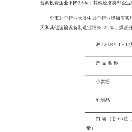
台商投资企业
下降
2.6
％；其他经济类型企业
全市
34个行业大类中1
9
个行业增加值实
天和其他运输设备制造业增长
22.2％，
煤炭
表
2 2024年1
产
品
名
称
小麦粉
乳制品
白酒（折
65度
量）