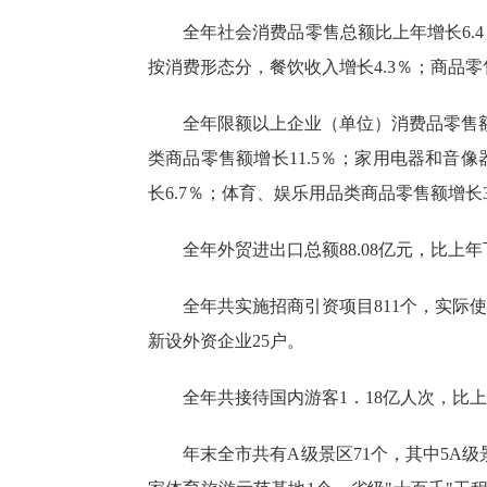
全年社会消费品零售总额比上年
增长
6.4
按消费形态分，餐饮收入增长
4.3
％；商品零
全年限额以上企业（单位）消费品零售
类商品零售额
增长
11.5
％；
家用电器和音像
长
6.7
％；体育
、
娱乐
用品
类商品零售额
增长
全年外贸进出口总额
88.08
亿元，比上年
全年共实施招商引资项目
811
个，实
际使
新设外资企业
25
户。
全年共接待国内游客
1
．
18
亿
人次，比上
年末全市共有
A级景区71个，其中5A级