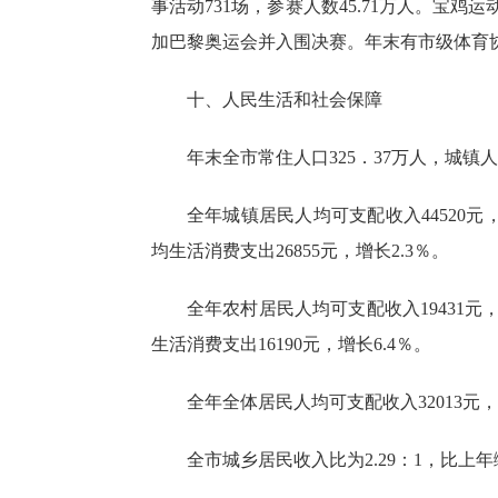
事活动731场，参赛人数45.7
1
万人。
宝鸡
运
加巴黎奥运会并入围决赛。
年末有
市级体育
十、人民生活和社会保障
年末
全
市常住人口
325．
37
万人，城镇人
全年城镇居民人均可支配收入
44520
元
均生活消费支出
26855
元，
增长
2.3
％。
全年农村居民人均可支配收入
19431
元
生活消费支出
16190
元，增长
6.4
％
。
全年全体居民人均可支配收入
32013
元，
全市
城乡居民收入比为
2.29
：1，比上年