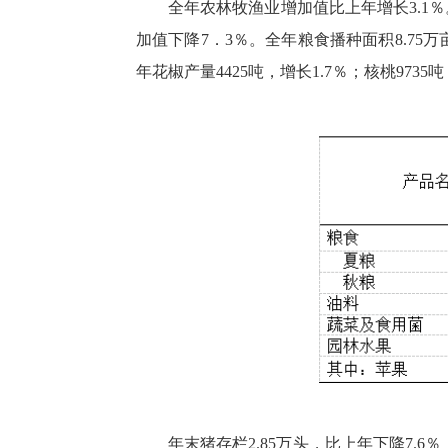
全年农林牧渔业增加值比上年增长
3.1％
加值
下降
7
．3％。全年粮食播种面积
8.75
万
年花椒产量
4425
吨，
增长
1.7
％；核桃
9735
吨
年末猪存栏
2.85
万头，比上年下降
7.6
％