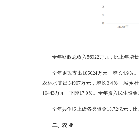
全年财
政
总收入
56922万
元，比上年
增长
全年
财政支出
185024万
元，
增长
4.9
％。
农林水
支出
34907
万元，增长
3.4
％
；
城乡
10443
万元，
下降
17.0
％。全年投入民生资金
全年共争取上级各类资金
18.72
亿元，比
二、
农
业