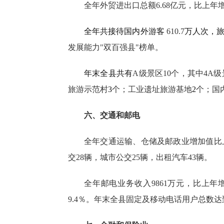
全年外贸进出口总额
6.68
亿元，比上年
全年共接待国内外游客
610.7
万人次，
发展能力"双百强县"榜单。
年末全县共有
A
级景区
10
个，其中
4A
级
旅游示范村
3
个；工业遗址旅游基地
2
个
；
国
六、交通和邮电
全年交通运输、仓储及邮政业增加值比
交
28
辆，城市公交
25
辆，出租汽车
43
辆。
全年邮电业务收入
9861
万元，比上年
9.4
％。年末全县固定及移动电话用户总数达