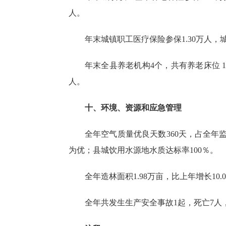
人。
年末城镇职工医疗保险参保
1.30
万人，
年末全县养老机构
4
个，共有养老床位
人。
十、环境、资源和应急管理
全年空气质量优良天数
360
天，占全年
为优；县城饮用水源地水质达标率100％。
全年造林面积
1.98
万亩，比上年
增长
10.0
全年共发生生产安全事故
1
起，死亡
7
人