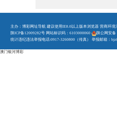
主办：博彩网址导航 建议使用IE8.0以上版本浏览器 营商环境治理投
陕ICP备12009282号
网站标识码：6103000060
陕公网安备 61
统计违纪违法举报电话:0917-3260800（传真） 举报邮箱：bjzfb1
澳门银河博彩