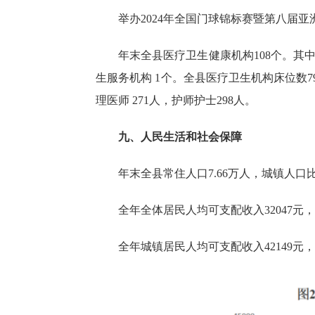
举办
2024年全国门球锦标赛暨第八届亚
年末全县医疗卫生健康机构
108
个
。
其
生服务机构
1
个。全县医疗卫生机构床位数
7
理医师
271
人，护师护士
298
人。
九、人民生活和社会保障
年末全县常住人口
7.66
万人
，
城镇人口
全年全体居民人均可支配收入
32047
元，
全年城镇居民人均可支配收入
42149
元，