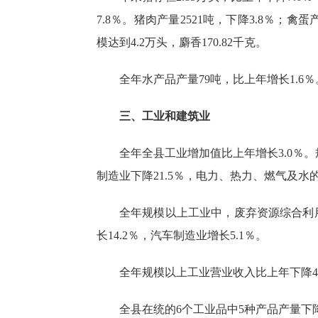
7.8
％。猪肉产量
2521
吨，下降
3.8
％；禽蛋产
模达到4.2万头
，
麝香
170.82
千克。
全年水产品产量
79
吨，比上年增长
1.6
％
三、工业和建筑业
全年
全县工
业增加值比上年增
长
3.0
％
。
制造业
下降
21.5
％，电力、热力、燃气及水
全年规模以上工业中，废弃资源综合利
长14.2％，汽车制造业增长5.1％。
全年规模以上工业营业收入比上年下降
4
全县在统的
6个工业品
中
5种产品
产量下