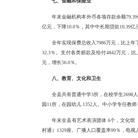
七、金融和保险业
年末金融机构
本外币
各项存款余额
79.39
亿元，
下降
10.0
％，其中中长期贷款
10.39
亿
全年实现保费总收入
7986
万元，比上年
32.3
％。支付各类赔款及给付
4842
万元，比
元，增长
56.0
％。
八、教育、文化和卫生
全县共有普通中学
3
所，在校学生
2698
人
园
11
所，在园幼儿
1352
人。中小学专任教师
年末全县有艺术表演团体
6
个，文化馆
村通）
1329
座。广播人口覆盖率
99％
，电视