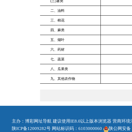
(三)薯类
二、油料
三、棉花
四、麻类
五、烟叶
六、药材
七、蔬菜
八、瓜果类
九、其他农作物
主办：博彩网址导航 建议使用IE8.0以上版本浏览器 营商环境治理投
陕ICP备12009282号
网站标识码：6103000060
陕公网安备 61