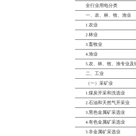
全行业用电分类
一、农、林、牧、渔业
农业
1.
林业
2.
畜牧业
3.
渔业
4.
农、林、牧、渔专业及
5.
二、工业
（一）采矿业
煤炭开采和洗选业
1.
石油和天然气开采业
2.
黑色金属矿采选业
3.
有色金属矿采选业
4.
非金属矿采选业
5.