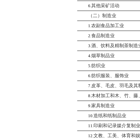
其他采矿活动
6.
（二）制造业
农副食品加工业
1.
食品制造业
2.
酒、饮料及精制茶制造
3.
烟草制品业
4.
纺织业
5.
纺织服装、服饰业
6.
皮革、毛皮、羽毛及其
7.
木材加工和木、竹、藤
8.
家具制造业
9.
造纸和纸制品业
10.
印刷和记录媒介复制
11.
文教、工美、体育和
12.