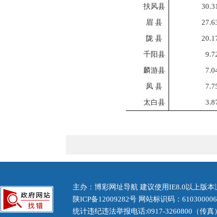
扶风县
30.3
眉
县
27.6
陇
县
20.1
千阳县
9.7
麟游县
7.0
凤
县
7.7
太白县
3.8
主办：博彩网址导航 建议使用IE8.0以上版本浏
陕ICP备12009282号
网站标识码：61030000
统计违纪违法举报电话:0917-3260800（传真） 