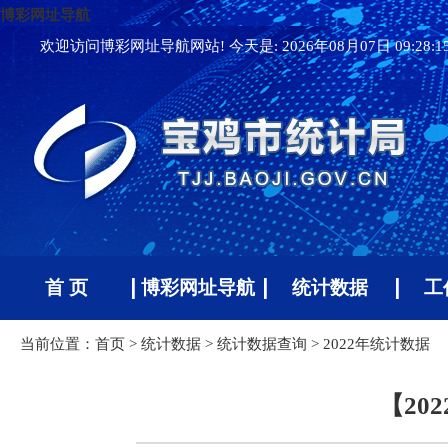
博彩网址导航
欢迎访问博彩网址导航网站! 今天是:
2026年08月07日 09:28:
首 页
博彩网址导航
统计数据
工
当前位置：
首页
>
统计数据
>
统计数据查询
>
2022年统计数据
【20