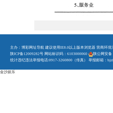
主办：博彩网址导航 建议使用IE8.0以上版本浏览器 营商环境治理投
陕ICP备12009282号
网站标识码：6103000060
陕公网安备 61
统计违纪违法举报电话:0917-3260800（传真） 举报邮箱：bjzfb1
金沙娱乐