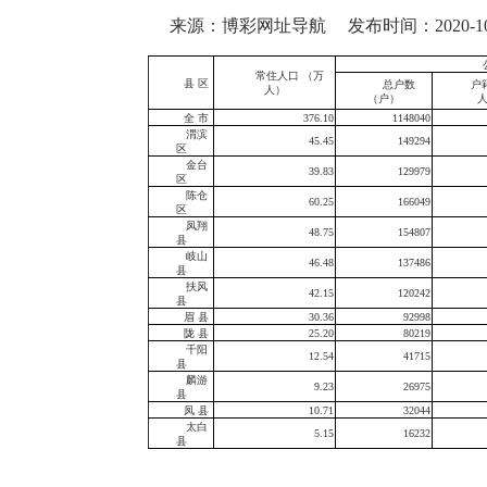
来源：博彩网址导航
发布时间：2020-10-
常住人口 （万
县 区
总户数
户
人）
（户）
全 市
376.10
1148040
渭滨
45.45
149294
区
金台
39.83
129979
区
陈仓
60.25
166049
区
凤翔
48.75
154807
县
岐山
46.48
137486
县
扶风
42.15
120242
县
眉 县
30.36
92998
陇 县
25.20
80219
千阳
12.54
41715
县
麟游
9.23
26975
县
凤 县
10.71
32044
太白
5.15
16232
县