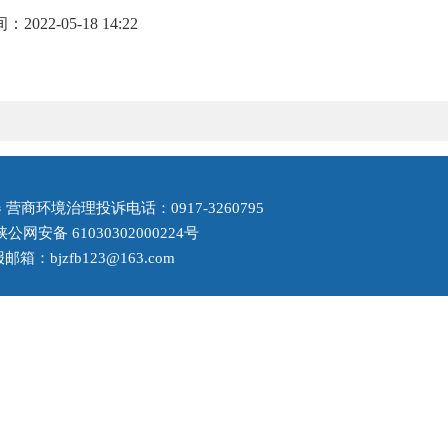
022-05-18 14:22
商环境治理投诉电话：0917-3260795
陕公网安备 61030302000224号
：bjzfb123@163.com