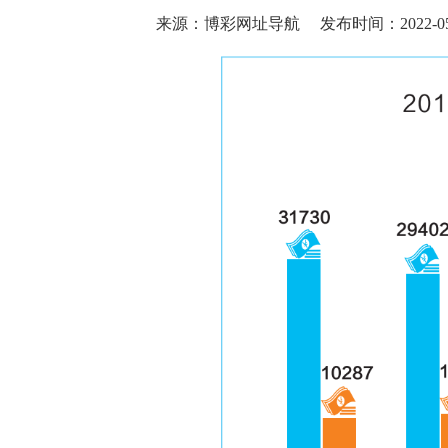
来源：博彩网址导航
发布时间：2022-05-