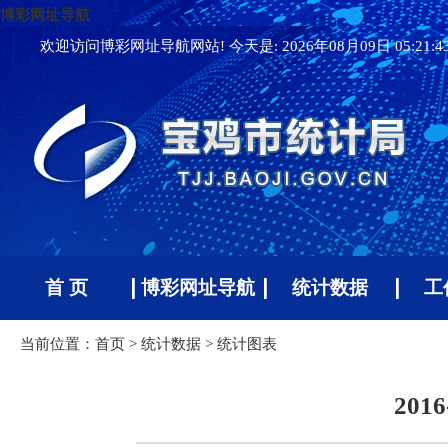
博彩网址导航
欢迎访问博彩网址导航网站! 今天是:
2026年08月09日 05:21:
首 页
博彩网址导航
统计数据
工
当前位置：
首页
>
统计数据
>
统计图表
20