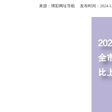
来源：博彩网址导航
发布时间：2024-12-