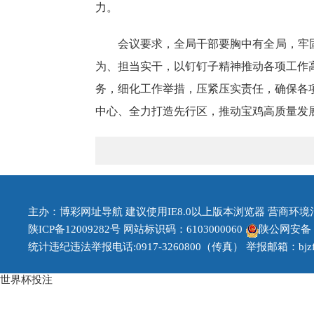
力。
会议要求，全局干部要胸中有全局，牢
为、担当实干，以钉钉子精神推动各项工作
务，细化工作举措，压紧压实责任，确保各
中心、全力打造先行区，推动宝鸡高质量发
主办：博彩网址导航 建议使用IE8.0以上版本浏览器 营商环境治理投
陕ICP备12009282号
网站标识码：6103000060
陕公网安备 61
统计违纪违法举报电话:0917-3260800（传真） 举报邮箱：bjzfb1
世界杯投注