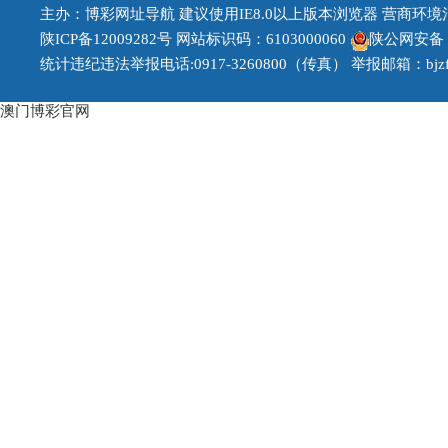
主办：博彩网址导航 建议使用IE8.0以上版本浏览器 营商环境治理投
陕ICP备12009282号
网站标识码：6103000060
陕公网安备 61
统计违纪违法举报电话:0917-3260800（传真） 举报邮箱：bjzfb1
澳门博彩官网