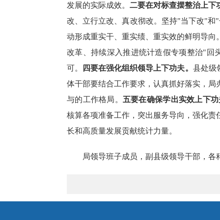
发展的实际成效
。
二要在对标查摆整治上下
改、立行立改、真改彻改。坚持
"当下改"
动形成重实干、重实绩、重实效的鲜明导向
改革、持续深入推进统计造假专项整治
"回
可。
四要在强化组织领导上下功夫。
县处级
体干部
要结合工作
要求
，认真抓好落实，
局
与的工作格局。
五要在确保学出实效上下功
核算各项准备
工作，
突出服务导向，强化责
长和高质量发展贡献统计力量
。
局领导班子成员，副县级领导干部，各