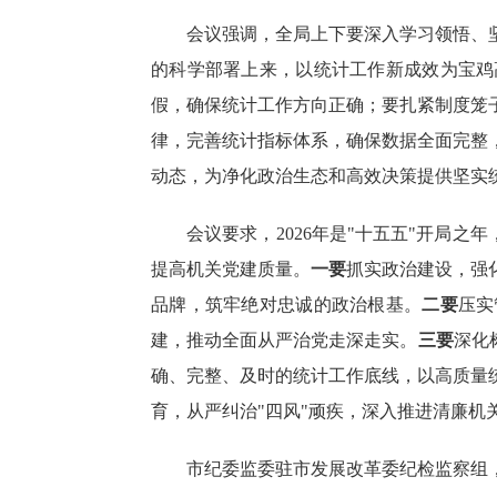
会议强调，
全局上下要深入学习领悟、
的科学部署上来，以统计工作新成效为宝鸡
假，确保统计工作方向正确；要扎紧制度笼
律，完善统计指标体系，确保数据全面完整
动态，为净化政治生态和高效决策提供坚实
会议要求
，
2026年是"十五五"开局之
提高机关党建质量。
一要
抓实政治建设，强
品牌，筑牢绝对忠诚的政治根基。
二要
压实
建，推动全面从严治党走深走实。
三要
深化
确、完整、及时的统计工作底线，以高质量
育，从严纠治
"四风"顽疾，深入推进清廉
市纪委监
委驻市
发展改革委
纪
检监察组