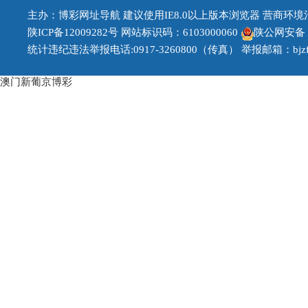
主办：博彩网址导航 建议使用IE8.0以上版本浏览器 营商环境治理投
陕ICP备12009282号
网站标识码：6103000060
陕公网安备 61
统计违纪违法举报电话:0917-3260800（传真） 举报邮箱：bjzfb1
澳门新葡京博彩