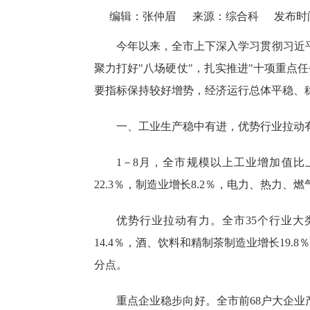
编辑：张仲眉
来源：综合科
发布时间：
今年以来，全市上下深入学习贯彻习近
聚力
打好
"
八场硬仗
"
，
扎实推进
"十项重点
要指标保持较好增势，
经济运行总体平稳、
一、
工业生产
稳中有进
，优势行业拉动
1－
8
月，全市规模以上工业增加值
比
22.3
％，制造业增长
8.2
％，电力、热力、燃
优势行业拉动有力。
全市
35个行业大
14.4％，酒、饮料和精制茶制造业增长19.8
分点。
重点企业稳步向好。
全市前
68户大企业