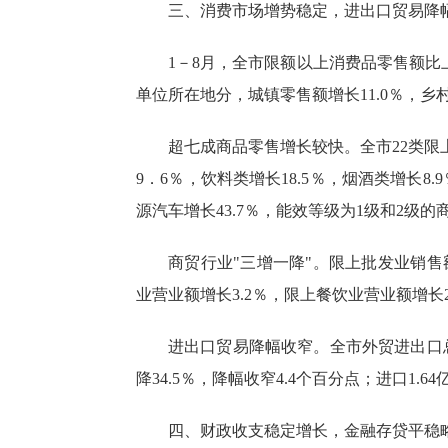
三、消费
市场增势稳定
，
进出口贸易降
1－8月
，全市限额以上消费品零售额
比
单位所在地分，城镇零售额增长
11.0
％
，
乡
超七成商品零售增长较快。
全市
22
类
限
9．
6
％，饮料类增长1
8.5
％，烟酒类增长
8.
源汽车增长
43.7％，
能效等级为
1级和2级的
商贸行业
"三增一降"。
限上批发业销售
业
营业额
增长
3.2％，
限上
餐饮业营业额增长
进出口贸易
降幅收窄
。
全市外贸
进出口
降34.5％，降幅收窄4.4个百分点；进口1.6
四、财政收支稳定增长，金融存贷平稳