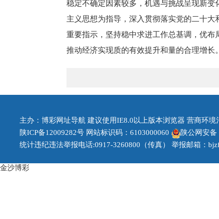
稳定不确定因素较多，机遇与挑战呈现新变
主义思想为指导，深入贯彻落实党的二十大
重要指示
，
坚持稳中求进工作总基调，优布
推动经济实现质的有效提升和量的合理增长
主办：博彩网址导航 建议使用IE8.0以上版本浏览器 营商环境治理投
陕ICP备12009282号
网站标识码：6103000060
陕公网安备 61
统计违纪违法举报电话:0917-3260800（传真） 举报邮箱：bjzfb1
金沙博彩