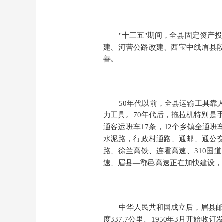
"
十三五
"
期间
，
全县
固定资产投
建、河营公路改建、西宝中线眉县
善。
50年代以前，全县运输工具靠
力工具。70年代后，拖拉机特别是手
通客运班车17条，12个乡镇全通班
水泥路，行政村通路、通邮、通公交
路、徐兰高铁、连霍高速、
310
速、眉县
—
鄠邑高速正在加快建设，
中华人民共和国成立后，眉县
度337.7公里。1950年3月开始