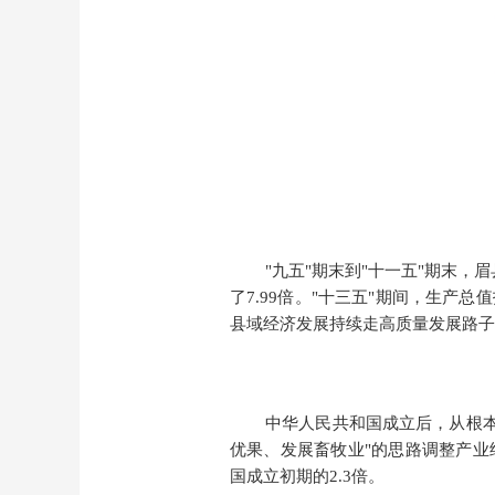
"九五"期末到"十一五"期末，眉
了7.99倍。"十三五"期间
，
生产总值
县域经济发展持续走高质量发展路子，2
中华人民共和国成立后
，从根
优果、发展畜牧业"的思路调整产业结构
国成立
初期的2.3倍。