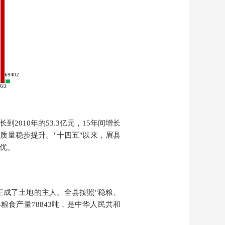
到2010年的53.3亿元，15年间增长
展质量稳步提升
。
"十四五"以来，眉县
趋优。
正成了土地的主人。
全县按照
"稳粮、
粮食产量78843吨，是
中华人民共和