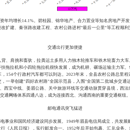
资年均增长
1
4.1
%
。
碧桂园、锦华地产、合力置业等知名房地产开发
段改扩建、秦张路改建工程、农村公路进村
"最后一公里"
等
工程
顺利
交通出行更加便捷
人背、肩挑和畜驮，拉粪运土多用人力独木轮推车和铁木轮畜力大车
扶拖拉机和小四轮拖拉机很快发展，成为机耕、碾场运输主力军。90年
车，154个行政村汽车都可以到达。2023年末，全县农村公路总里程
，一举创建"四好农村路"全国示范县，入围"全国第二批城乡交通
国道、西宝中线、姜眉公路、关中旅游环线等交通动脉贯穿县境，西
交通
网络
体系四通八达，
成为
连接西北、沟通西南的重要交通枢纽
邮电通讯突飞猛进
邮电事业和国民经济建设同步发展。
1949年眉县电信局成立，共发
收订发行《人民日报》，实行邮发合一。1952年后开始包裹、汇兑业务