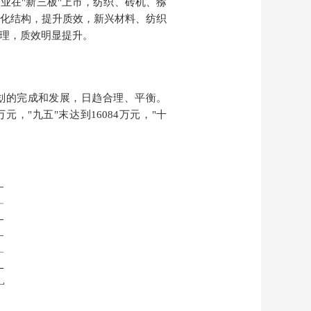
2户企业在"新三板"上市，纺织、砖机、猕
优化结构，提升质效，新兴材料、纺织
合理，质效明显提升。
划的完成和发展，日趋合理、平衡。
0万元
，
"九五"末达到16084万元，"十