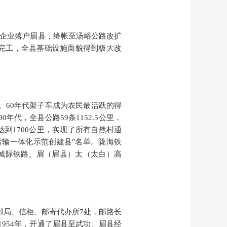
企业落户眉县，
绛帐至汤峪公路改扩
完工，全县基础设施面貌得到极大改
。60年代架子车成为农民最活跃的得
代，全县公路59条1152.5公里，
达到1700公里，实现了所有自然村通
运输一体化示范创建县"名单。
陇海铁
法城际铁路、眉（眉县）太（太白）高
。
展邮局、信柜、邮寄代办所7处，邮路长
。1954年，开通了眉县至武功、眉县经