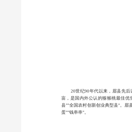
20世纪90年代以来，眉县先
亩，是国内外公认的猕猴桃最佳优生
县""全国农村创新创业典型县"。眉
蛋""钱串串"
。