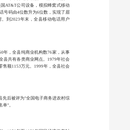
美国AT&T公司设备，模拟蜂窝式移动
，电话号码由4位数升为6位数，实现了眉
村。到2023年末，全县移动电话用户
950年，全县纯商业机构数76家，从事
，全县共有各类商业网点。1979年社会
额1153万元。1999年，全县社会
眉县先后
被
评为
"
全国电子商务进农村综
名单"。