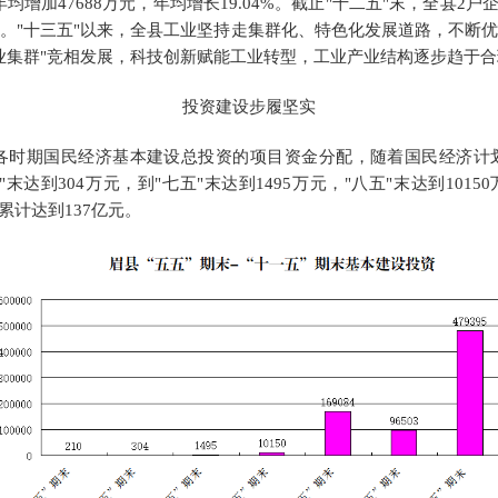
，年均增加47688万元，年均增长19.04%。截止"十二五"末，全县
。"十三五"以来，全县工业坚持走集群化、特色化发展道路，不断
业集群"竞相发展，科技创新赋能工业转型，工业产业结构逐步趋于
投资建设步履坚实
各时期国民经济基本建设总投资的项目资金分配，随着国民经济计
"末达到304万元
，
到
"七五"末达到1495万元
，
"八五"末达到1015
累计达到137亿元。