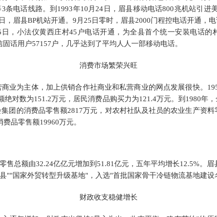
条电话线路。到1993年10月24日，眉县移动电话800兆机站引进
9日，眉县BP机站开通。9月25日零时，眉县2000门程控电话开通
26日，小法仪黄西庄村45户电话开通，为全县首个统一安装电话的
，电信固话用户57157户，几乎达到了平均人人一部移动电话。
消费市场繁荣兴旺
营商业为主体，加上供销合作社商业和私营商业的网点发展很快。
1
绝对数为151.2万元，居民消费品购买力为121.4万元。到1980年
会集团的消费品零售额2817万元，对农村社队及社员的农业生产资料零售
消费品零售额19960万元。
零售总额
由
32.24亿
亿元增加到
51.81亿元，五年平均增长12.5%。
励县""国家外贸转型升级基地"，入选"首批国家骨干冷链物流基地建设
财政收支稳健增长