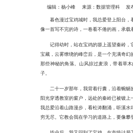
编辑：杨小峰
来源：数据管理科
发布
暮色漫过宝鸡城时，我总爱登上阳台，
像一首写不完的诗，一卷看不倦的画，承载
记得幼时，站在宝鸡的塬上遥望秦岭，
宝藏，云雾缭绕的峰峦后，是一个充满奇幻
那些神秘的角落。山风掠过麦浪，带着草木
子。
二十一岁那年，我背着行囊，沿着蜿蜒
阳光穿透教室的窗户，远处的秦岭已被镀上
我总爱沿着山路漫步，看松涛翻涌，听溪水
穷无尽。它教会我在学习的道路上，要像攀
毕业后，我又回到了宝鸡，在市统计局