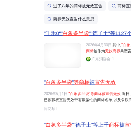
过了八年的商标被无效宣告
商标宣
商标无效宣告什么意思
"千禾0""
白象多半袋
""德子土"等1127
2026年4月30日
其中,
"白象
商标
被作为
无效商标
典型案例
广东消委会
"
白象多半袋
"
等商标
被
宣告无效
2026年5月1日
"白象多半袋"等商标被宣告无效
近日
已依职权宣告无效带有欺骗性的商标名单,以及争议商标典
土"等商标被作为无效商标典型案例。
同花顺
"
白象多半袋
""德子土"等上千
商标
被
宣