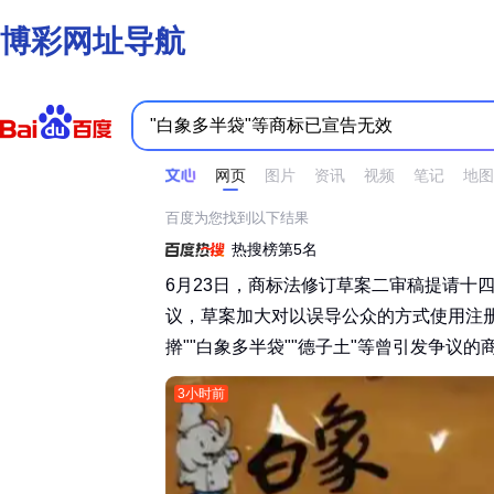
博彩网址导航
时间不限
所有网页和文件
站点内检索
网页
图片
资讯
视频
笔记
地图
百度为您找到以下结果
热搜榜第5名
6月23日，商标法修订草案二审稿提请十
议，草案加大对以误导公众的方式使用注
擀""白象多半袋""德子土"等曾引发争议的商
3小时前