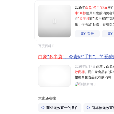
2025年
白象"多半"商标
事
半"商标
使用引发的消费者争
在
"多半袋
面"
"
多半桶面"系
量，倍满足"标语，存在误
事件背景
事
百度百科
白象
"
多半袋
"、今麦郎"手打"、简爱酸
2026年5月7日
此前，白象
效商标
。而白象食品在"多
根据白象食品发布的消息，原
一半"系列产品更名为"面饼
海报新闻
前，白象相关整改产品已投
大家还在搜
商标无效宣告的条件
商标被无效宣