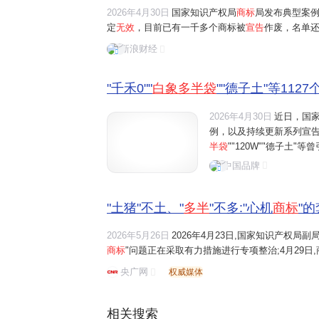
2026年4月30日
国家知识产权局
商标
局发布典型案
定
无效
，目前已有一千多个商标被
宣告
作废，名单
多半袋"当商标，虚标份量误导消费者；还有德子土
新浪财经
个"鸡"或者"土"，刻意蹭农家散养热度，实则名不副实.
"千禾0""
白象多半袋
""德子土"等1127
2026年4月30日
近日，国
例，以及持续更新系列宣告
半袋
""120W""德子土
例，国家商标局还表示，对
中国品牌
猪"文字的
商标宣告无效
。
"土猪"不土、"
多半
"不多:"心机
商标
"
2026年5月26日
2026年4月23日,国家知识产权局
商标
"问题正在采取有力措施进行专项整治;4月29日,
号土猪"等1127件带有欺骗性的商标依职权
宣告无效
央广网
权威媒体
布1115件相关商标信息,并公布了...
相关搜索