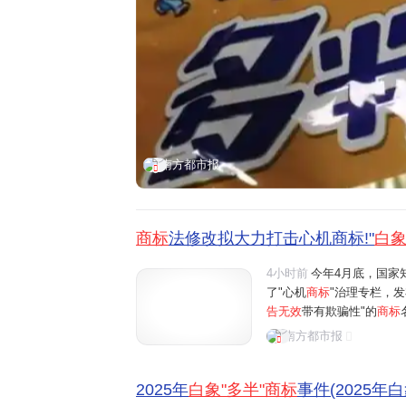
南方都市报
商标
法修改拟大力打击心机商标!"
白
4小时前
今年4月底，国家
了"心机
商标
"治理专栏，
告无效
带有欺骗性"的
商标
引发争议的
商标
均被作为
南方都市报
份有限公司发布声明称，将
2025年
白象"多半"商标
事件(2025年白